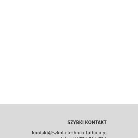
SZYBKI KONTAKT
kontakt@szkola-techniki-futbolu.pl