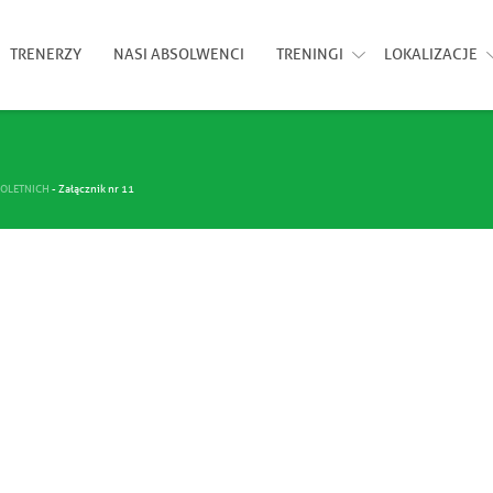
TRENERZY
NASI ABSOLWENCI
TRENINGI
LOKALIZACJE
OLETNICH
-
Załącznik nr 11