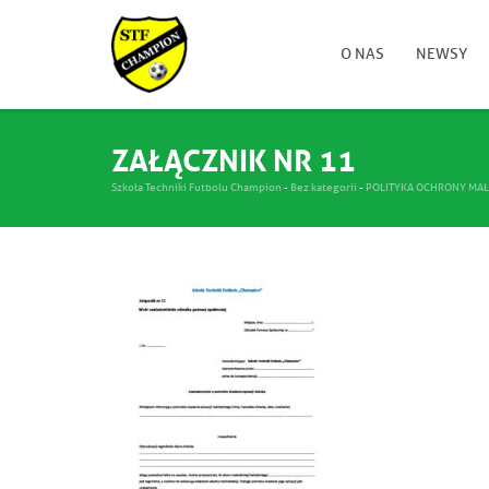
O NAS
NEWSY
ZAŁĄCZNIK NR 11
Szkoła Techniki Futbolu Champion
-
Bez kategorii
-
POLITYKA OCHRONY MAŁ